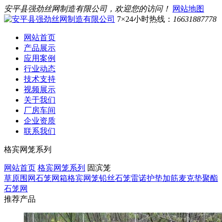
安平县强劲丝网制造有限公司，欢迎您的访问！
网站地图
7×24小时热线：
16631887778
网站首页
产品展示
应用案例
行业动态
技术支持
视频展示
关于我们
厂房车间
企业资质
联系我们
格宾网笼系列
网站首页
格宾网笼系列
固滨笼
草原围网
石笼网箱
格宾网笼
铅丝石笼
雷诺护垫
加筋麦克垫
聚酯
石笼网
推荐产品