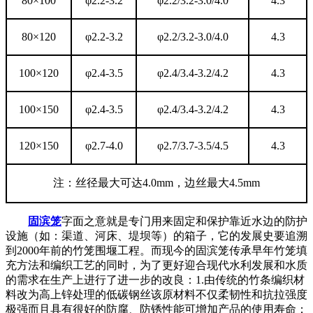
80×100
φ2.2-3.2
φ2.2/3.2-3.0/4.0
4.3
80×120
φ2.2-3.2
φ2.2/3.2-3.0/4.0
4.3
100×120
φ2.4-3.5
φ2.4/3.4-3.2/4.2
4.3
100×150
φ2.4-3.5
φ2.4/3.4-3.2/4.2
4.3
120×150
φ2.7-4.0
φ2.7/3.7-3.5/4.5
4.3
注：丝径最大可达4.0mm，边丝最大4.5mm
固滨笼
字面之意就是专门用来固定和保护靠近水边的防护
设施（如：渠道、河床、堤坝等）的箱子，它的发展史要追溯
到2000年前的竹笼围堰工程。而现今的固滨笼传承早年竹笼填
充方法和编织工艺的同时，为了更好迎合现代水利发展和水质
的需求在生产上进行了进一步的改良：1.由传统的竹条编织材
料改为高上锌处理的低碳钢丝该原材料不仅柔韧性和抗拉强度
极强而且具有很好的防腐、防锈性能可增加产品的使用寿命；