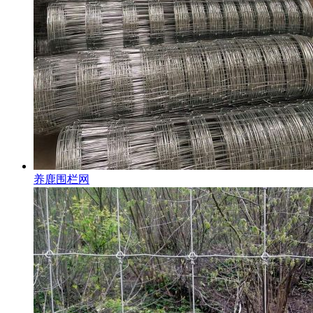
养鹿围栏网