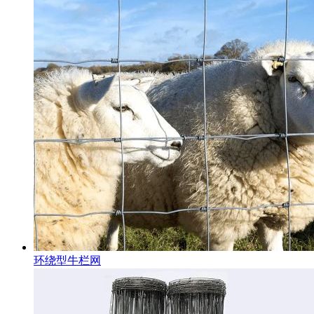
环绕型牛栏网