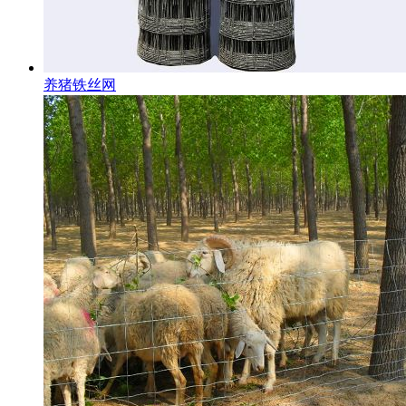
养猪铁丝网