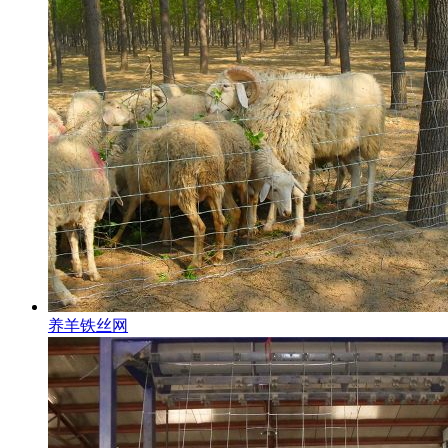
养羊铁丝网