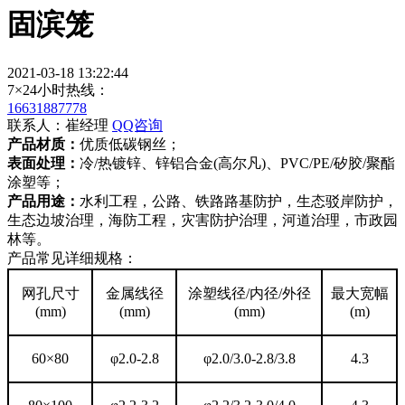
固滨笼
2021-03-18 13:22:44
7×24小时热线：
16631887778
联系人：崔经理
QQ咨询
产品材质：
优质低碳钢丝；
表面处理：
冷/热镀锌、锌铝合金(高尔凡)、PVC/PE/矽胶/聚酯
涂塑等；
产品用途：
水利工程，公路、铁路路基防护，生态驳岸防护，
生态边坡治理，海防工程，灾害防护治理，河道治理，市政园
林等。
产品常见详细规格：
网孔尺寸
金属线径
涂塑线径/内径/外径
最大宽幅
(mm)
(mm)
(mm)
(m)
60×80
φ2.0-2.8
φ2.0/3.0-2.8/3.8
4.3