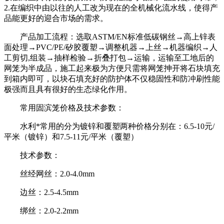
2.在编织中由以往的人工改为现在的全机械化流水线，使得产
品能更好的迎合市场的需求。
产品加工流程：选取ASTM/EN标准低碳钢丝→高上锌表
面处理→PVC/PE/矽胶覆塑→调整机器→上丝→机器编织→人
工剪切,组装→抽样检验→折叠打包→运输，运输至工地后的
网笼为半成品，施工起来极为方便只需将网笼抻开将石块填充
到箱内即可，以块石填充好的防护体不仅稳固性和防冲刷性能
极强而且具有很好的生态绿化作用。
常用固滨笼价格及技术参数：
水利*常用的分为镀锌和覆塑两种价格分别在：6.5-10元/
平米（镀锌）和7.5-11元/平米（覆塑）
技术参数：
丝经网丝：2.0-4.0mm
边丝：2.5-4.5mm
绑丝：2.0-2.2mm