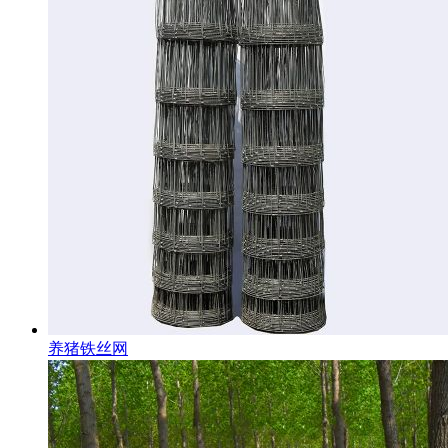
养猪铁丝网