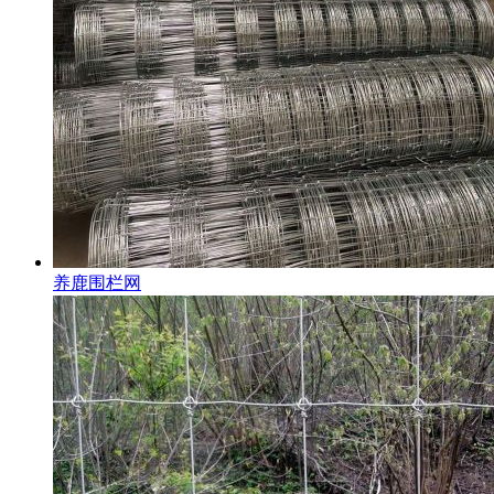
养鹿围栏网