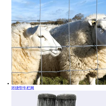
环绕型牛栏网