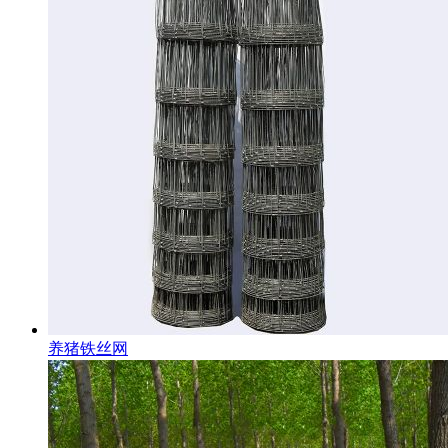
养猪铁丝网