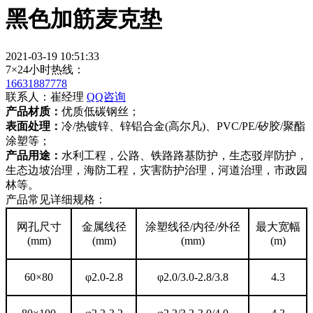
黑色加筋麦克垫
2021-03-19 10:51:33
7×24小时热线：
16631887778
联系人：崔经理
QQ咨询
产品材质：
优质低碳钢丝；
表面处理：
冷/热镀锌、锌铝合金(高尔凡)、PVC/PE/矽胶/聚酯
涂塑等；
产品用途：
水利工程，公路、铁路路基防护，生态驳岸防护，
生态边坡治理，海防工程，灾害防护治理，河道治理，市政园
林等。
产品常见详细规格：
网孔尺寸
金属线径
涂塑线径/内径/外径
最大宽幅
(mm)
(mm)
(mm)
(m)
60×80
φ2.0-2.8
φ2.0/3.0-2.8/3.8
4.3