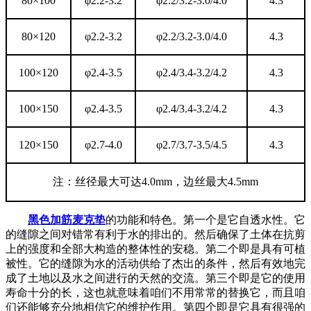
80×100
φ2.2-3.2
φ2.2/3.2-3.0/4.0
4.3
80×120
φ2.2-3.2
φ2.2/3.2-3.0/4.0
4.3
100×120
φ2.4-3.5
φ2.4/3.4-3.2/4.2
4.3
100×150
φ2.4-3.5
φ2.4/3.4-3.2/4.2
4.3
120×150
φ2.7-4.0
φ2.7/3.7-3.5/4.5
4.3
注：丝径最大可达4.0mm，边丝最大4.5mm
黑色加筋麦克垫
的功能和特色。第一个是它自透水性。它
的缝隙之间对错常有利于水的排出的。然后确保了土体在抗剪
上的强度和全部大构造的整体性的安稳。第二个即是具有可植
被性。它的缝隙为水的活动供给了杰出的条件，然后有效地完
成了土地以及水之间进行的天然的交流。第三个即是它的使用
寿命十分的长，这也就意味着咱们不用常常的替换它，而且咱
们还能够充分地相信它的维护作用。第四个即是它具有很强的