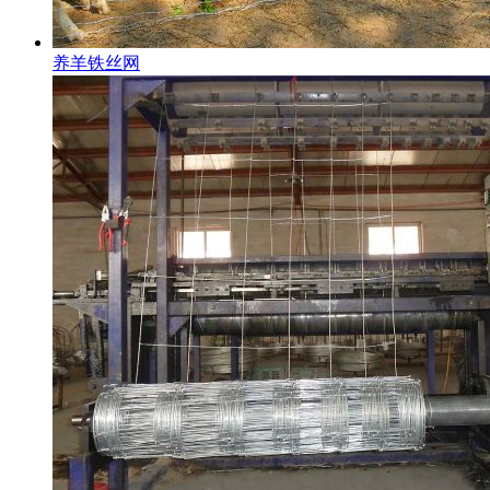
养羊铁丝网