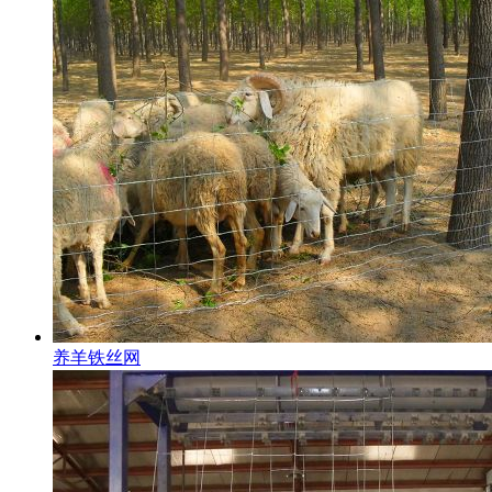
养羊铁丝网