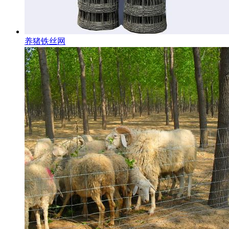
养猪铁丝网