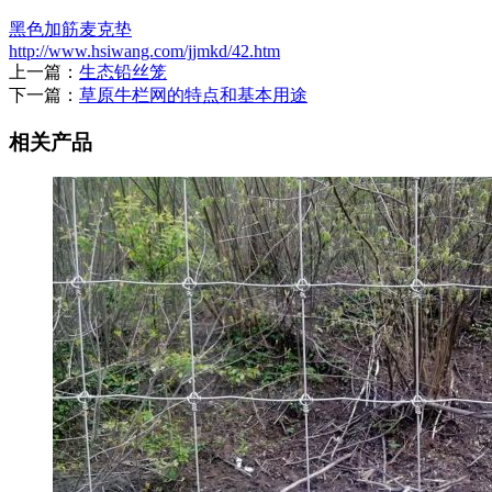
黑色加筋麦克垫
http://www.hsiwang.com/jjmkd/42.htm
上一篇：
生态铅丝笼
下一篇：
草原牛栏网的特点和基本用途
相关产品