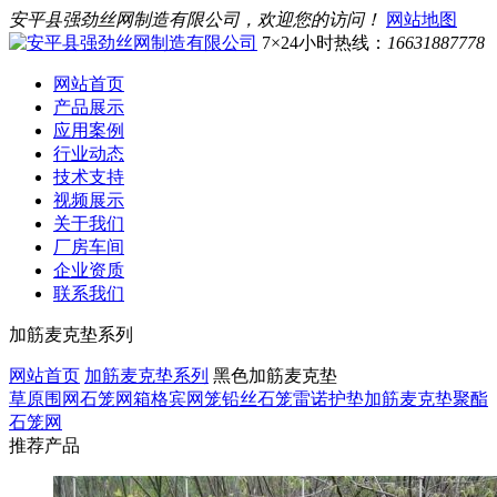
安平县强劲丝网制造有限公司，欢迎您的访问！
网站地图
7×24小时热线：
16631887778
网站首页
产品展示
应用案例
行业动态
技术支持
视频展示
关于我们
厂房车间
企业资质
联系我们
加筋麦克垫系列
网站首页
加筋麦克垫系列
黑色加筋麦克垫
草原围网
石笼网箱
格宾网笼
铅丝石笼
雷诺护垫
加筋麦克垫
聚酯
石笼网
推荐产品