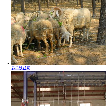
养羊铁丝网