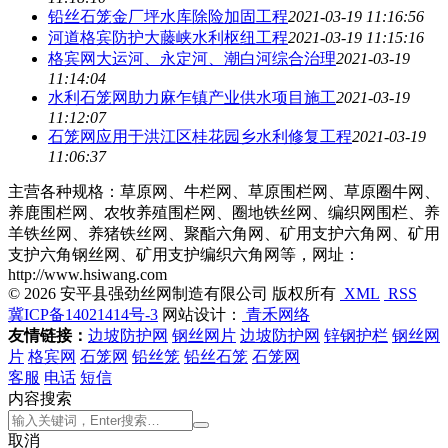
铅丝石笼金厂坪水库除险加固工程
2021-03-19 11:16:56
河道格宾防护大藤峡水利枢纽工程
2021-03-19 11:15:16
格宾网大运河、永定河、潮白河综合治理
2021-03-19
11:14:04
水利石笼网助力麻乍镇产业供水项目施工
2021-03-19
11:12:07
石笼网应用于洪江区桂花园乡水利修复工程
2021-03-19
11:06:37
主营各种规格：草原网、牛栏网、草原围栏网、草原圈牛网、
养鹿围栏网、农牧养殖围栏网、圈地铁丝网、编织网围栏、养
羊铁丝网、养猪铁丝网、聚酯六角网、矿用支护六角网、矿用
支护六角钢丝网、矿用支护编织六角网等，网址：
http://www.hsiwang.com
© 2026 安平县强劲丝网制造有限公司 版权所有
XML
RSS
冀ICP备14021414号-3
网站设计：
青禾网络
友情链接：
边坡防护网
钢丝网片
边坡防护网
锌钢护栏
钢丝网
片
格宾网
石笼网
铅丝笼
铅丝石笼
石笼网
客服
电话
短信
内容搜索
取消