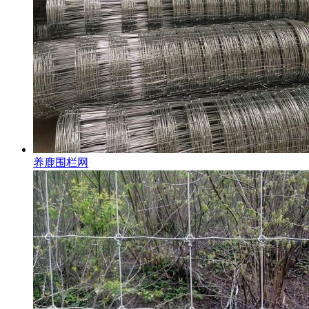
养鹿围栏网