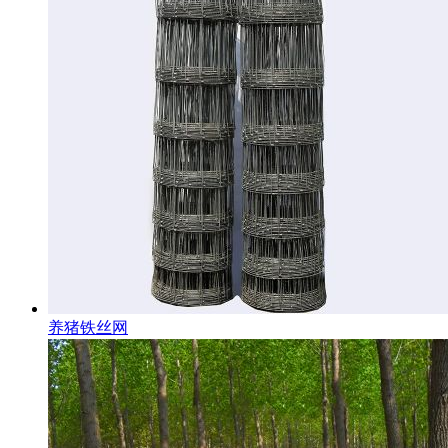
养猪铁丝网