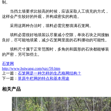
制。
当挡土墙要求比较高的时候，应该采取人工填充的方式，
这样会产生较好的外观，并构成密实的构造。
采用这两种办法时，填料必需完整填满石笼网。
填料必需很好地填装以尽量减小空隙，单块石块之间接触
良好，尽可能地填紧，减少石笼网里面的石料挪动的可能性。
填料尺寸属于正常范围时，多角的和圆形的石块都能够装
的严密，另可加些土。
石笼网
http://www.hsiwang.com/jszc/59.htm
上一篇：
石笼网是一种怎样的生态格网结构？
下一篇：
草原牛栏网的特点和基本用途
相关产品