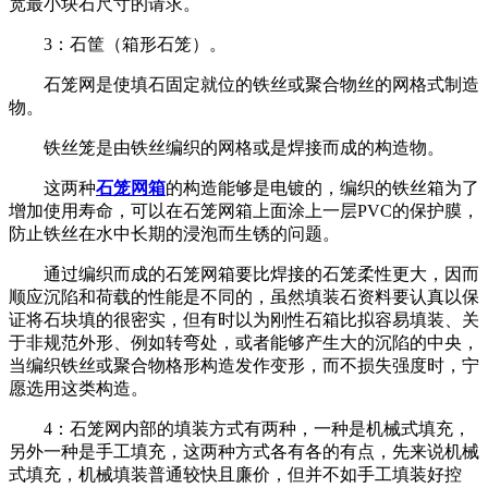
宽最小块石尺寸的请求。
3：石筐（箱形石笼）。
石笼网是使填石固定就位的铁丝或聚合物丝的网格式制造
物。
铁丝笼是由铁丝编织的网格或是焊接而成的构造物。
这两种
石笼网箱
的构造能够是电镀的，编织的铁丝箱为了
增加使用寿命，可以在石笼网箱上面涂上一层PVC的保护膜，
防止铁丝在水中长期的浸泡而生锈的问题。
通过编织而成的石笼网箱要比焊接的石笼柔性更大，因而
顺应沉陷和荷载的性能是不同的，虽然填装石资料要认真以保
证将石块填的很密实，但有时以为刚性石箱比拟容易填装、关
于非规范外形、例如转弯处，或者能够产生大的沉陷的中央，
当编织铁丝或聚合物格形构造发作变形，而不损失强度时，宁
愿选用这类构造。
4：石笼网内部的填装方式有两种，一种是机械式填充，
另外一种是手工填充，这两种方式各有各的有点，先来说机械
式填充，机械填装普通较快且廉价，但并不如手工填装好控