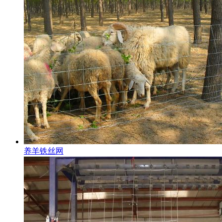
养羊铁丝网