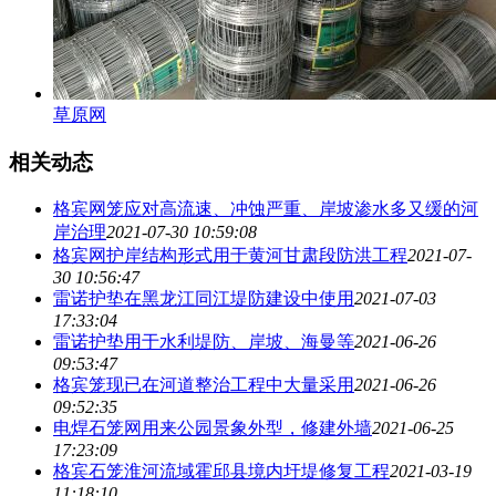
草原网
相关动态
格宾网笼应对高流速、冲蚀严重、岸坡渗水多又缓的河
岸治理
2021-07-30 10:59:08
格宾网护岸结构形式用于黄河甘肃段防洪工程
2021-07-
30 10:56:47
雷诺护垫在黑龙江同江堤防建设中使用
2021-07-03
17:33:04
雷诺护垫用于水利堤防、岸坡、海曼等
2021-06-26
09:53:47
格宾笼现已在河道整治工程中大量采用
2021-06-26
09:52:35
电焊石笼网用来公园景象外型，修建外墙
2021-06-25
17:23:09
格宾石笼淮河流域霍邱县境内圩堤修复工程
2021-03-19
11:18:10