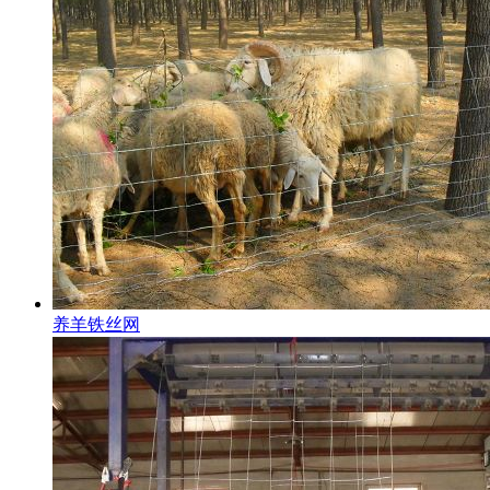
养羊铁丝网