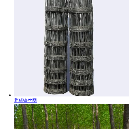
养猪铁丝网