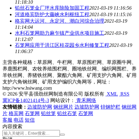
11:18:10
铅丝石笼金厂坪水库除险加固工程
2021-03-19 11:16:56
河道格宾防护大藤峡水利枢纽工程
2021-03-19 11:15:16
格宾网大运河、永定河、潮白河综合治理
2021-03-19
11:14:04
水利石笼网助力麻乍镇产业供水项目施工
2021-03-19
11:12:07
石笼网应用于洪江区桂花园乡水利修复工程
2021-03-19
11:06:37
主营各种规格：草原网、牛栏网、草原围栏网、草原圈牛网、
养鹿围栏网、农牧养殖围栏网、圈地铁丝网、编织网围栏、养
羊铁丝网、养猪铁丝网、聚酯六角网、矿用支护六角网、矿用
支护六角钢丝网、矿用支护编织六角网等，网址：
http://www.hsiwang.com
© 2026 安平县强劲丝网制造有限公司 版权所有
XML
RSS
冀ICP备14021414号-3
网站设计：
青禾网络
友情链接：
边坡防护网
钢丝网片
边坡防护网
锌钢护栏
钢丝网
片
格宾网
石笼网
铅丝笼
铅丝石笼
石笼网
客服
电话
短信
内容搜索