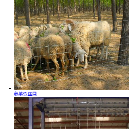
养羊铁丝网