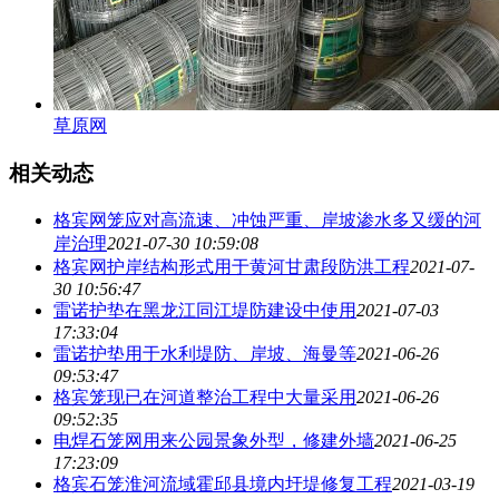
草原网
相关动态
格宾网笼应对高流速、冲蚀严重、岸坡渗水多又缓的河
岸治理
2021-07-30 10:59:08
格宾网护岸结构形式用于黄河甘肃段防洪工程
2021-07-
30 10:56:47
雷诺护垫在黑龙江同江堤防建设中使用
2021-07-03
17:33:04
雷诺护垫用于水利堤防、岸坡、海曼等
2021-06-26
09:53:47
格宾笼现已在河道整治工程中大量采用
2021-06-26
09:52:35
电焊石笼网用来公园景象外型，修建外墙
2021-06-25
17:23:09
格宾石笼淮河流域霍邱县境内圩堤修复工程
2021-03-19