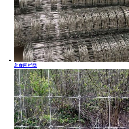
养鹿围栏网