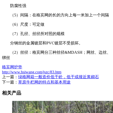
防腐性强
（5）间隔：在格宾网的长的方向上每一米加上一个间隔
（6）尺度：可定做
（7）孔径、丝径所对照的规模
分钢丝的金属镀层和PVC镀层不受损坏。
（2）丝径：格宾网分三种丝径&MDASH；网丝、边丝、
绑丝
格宾网护垫
http://www.hsiwang.com/jszc/83.htm
上一篇：
绿格网箱一般造价低于砼，低于或接近浆砌石
下一篇：
草原牛栏网的特点和基本用途
相关产品