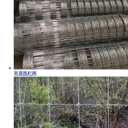
养鹿围栏网