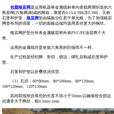
包塑格宾网
是运用机器将金属线材单向搓捻两周织造的六
角形网(六角网)制成的网箱，厚度在0.15-0.5M(含0.5M)，又称
石笼和护垫，
格宾网
垫由隔板分红若干单元格，为了加强格宾
网垫布局的强度，一切的面板边端均选用直径更大的钢丝。
格宾网护垫分外表金属镀层和外表PVC/PE涂层两个大
类。
运用的金属线径是依据六角形的巨细而不一样。
生产过程是经织网，剪切，锁边，绑扎后制成石笼和护
垫。
石笼和护垫以折叠状况供货。
（1）孔径：60*80mm、80*100mm、80*120mm、
100*120mm、120*150mm
其间双线绞合有些的长度不得小于50mm.以确保绞合部边
丝通常大于网丝，粗0.5mm-1mm