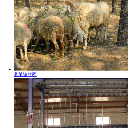
养羊铁丝网