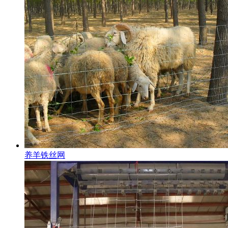
养羊铁丝网