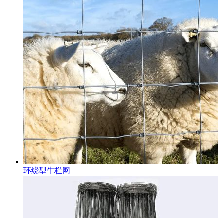
环绕型牛栏网