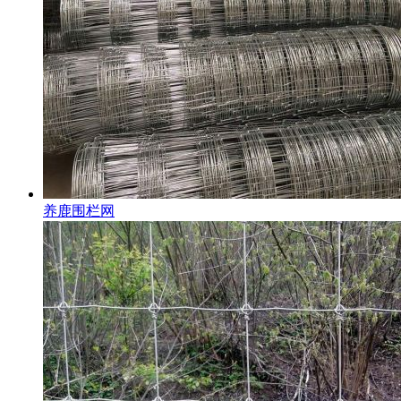
养鹿围栏网