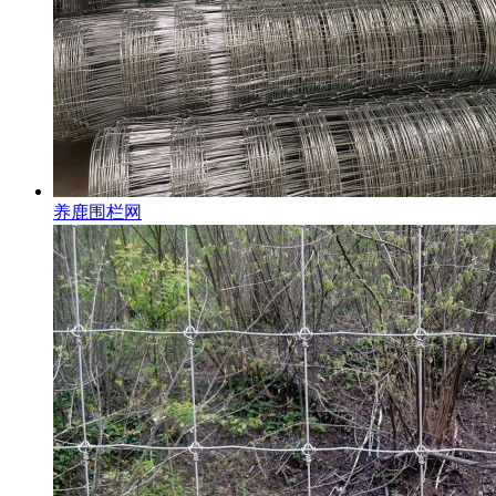
养鹿围栏网