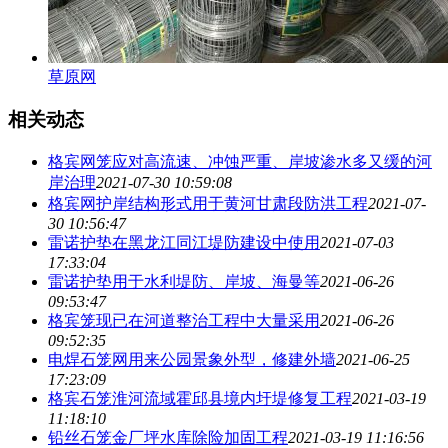
草原网
相关动态
格宾网笼应对高流速、冲蚀严重、岸坡渗水多又缓的河
岸治理
2021-07-30 10:59:08
格宾网护岸结构形式用于黄河甘肃段防洪工程
2021-07-
30 10:56:47
雷诺护垫在黑龙江同江堤防建设中使用
2021-07-03
17:33:04
雷诺护垫用于水利堤防、岸坡、海曼等
2021-06-26
09:53:47
格宾笼现已在河道整治工程中大量采用
2021-06-26
09:52:35
电焊石笼网用来公园景象外型，修建外墙
2021-06-25
17:23:09
格宾石笼淮河流域霍邱县境内圩堤修复工程
2021-03-19
11:18:10
铅丝石笼金厂坪水库除险加固工程
2021-03-19 11:16:56