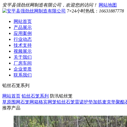
安平县强劲丝网制造有限公司，欢迎您的访问！
网站地图
7×24小时热线：
16631887778
网站首页
产品展示
应用案例
行业动态
技术支持
视频展示
关于我们
厂房车间
企业资质
联系我们
铅丝石笼系列
网站首页
铅丝石笼系列
防汛铅丝笼
草原围网
石笼网箱
格宾网笼
铅丝石笼
雷诺护垫
加筋麦克垫
聚酯
推荐产品