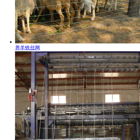
养羊铁丝网