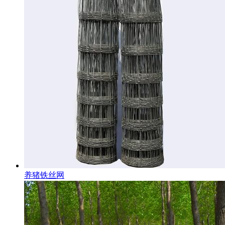
养猪铁丝网