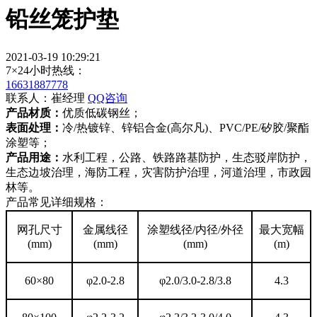
铅丝笼护垫
2021-03-19 10:29:21
7×24小时热线：
16631887778
联系人：崔经理
QQ咨询
产品材质：
优质低碳钢丝；
表面处理：
冷/热镀锌、锌铝合金(高尔凡)、PVC/PE/矽胶/聚酯
涂塑等；
产品用途：
水利工程，公路、铁路路基防护，生态驳岸防护，
生态边坡治理，海防工程，灾害防护治理，河道治理，市政园
林等。
产品常见详细规格：
网孔尺寸
金属线径
涂塑线径/内径/外径
最大宽幅
(mm)
(mm)
(mm)
(m)
60×80
φ2.0-2.8
φ2.0/3.0-2.8/3.8
4.3