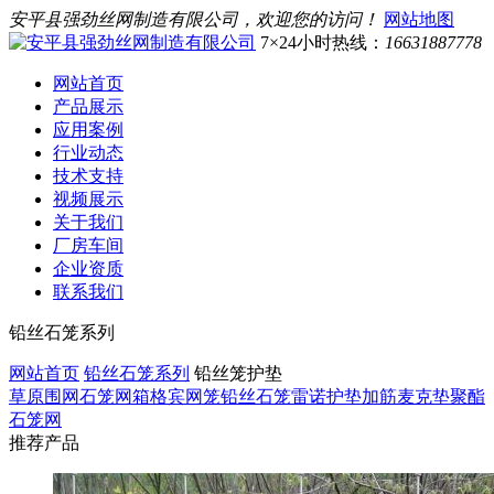
安平县强劲丝网制造有限公司，欢迎您的访问！
网站地图
7×24小时热线：
16631887778
网站首页
产品展示
应用案例
行业动态
技术支持
视频展示
关于我们
厂房车间
企业资质
联系我们
铅丝石笼系列
网站首页
铅丝石笼系列
铅丝笼护垫
草原围网
石笼网箱
格宾网笼
铅丝石笼
雷诺护垫
加筋麦克垫
聚酯
石笼网
推荐产品