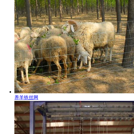
养羊铁丝网