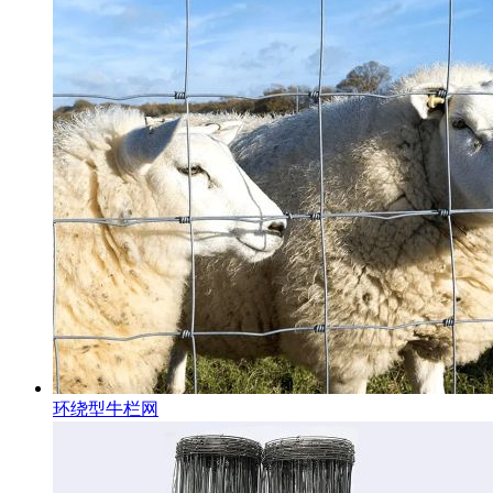
环绕型牛栏网