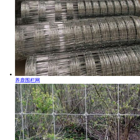
养鹿围栏网