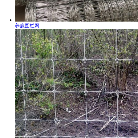
养鹿围栏网