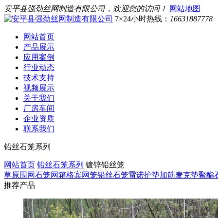
安平县强劲丝网制造有限公司，欢迎您的访问！
网站地图
7×24小时热线：
16631887778
网站首页
产品展示
应用案例
行业动态
技术支持
视频展示
关于我们
厂房车间
企业资质
联系我们
铅丝石笼系列
网站首页
铅丝石笼系列
镀锌铅丝笼
草原围网
石笼网箱
格宾网笼
铅丝石笼
雷诺护垫
加筋麦克垫
聚酯
推荐产品