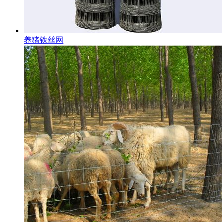
养猪铁丝网