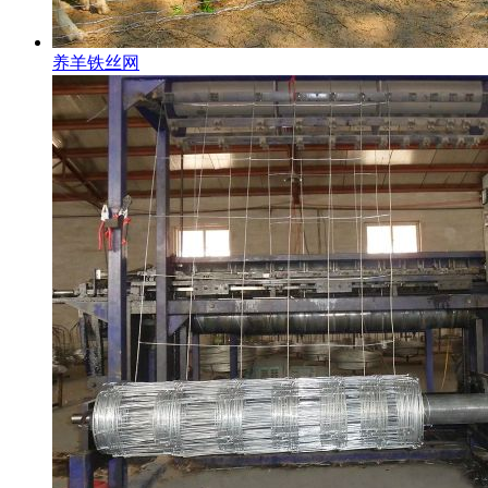
养羊铁丝网