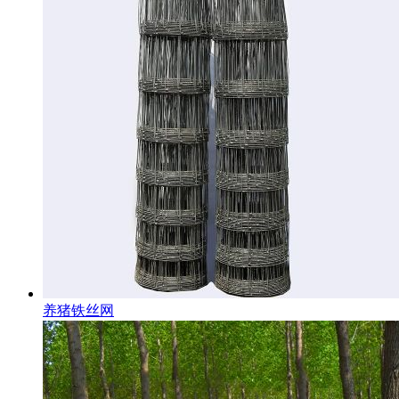
养猪铁丝网