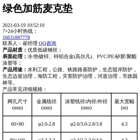
绿色加筋麦克垫
2021-03-19 10:52:10
7×24小时热线：
16631887778
联系人：崔经理
QQ咨询
产品材质：
优质低碳钢丝；
表面处理：
冷/热镀锌、锌铝合金(高尔凡)、PVC/PE/矽胶/聚酯
涂塑等；
产品用途：
水利工程，公路、铁路路基防护，生态驳岸防护，
生态边坡治理，海防工程，灾害防护治理，河道治理，市政园
林等。
产品常见详细规格：
网孔尺寸
金属线径
涂塑线径/内径/外径
最大宽幅
(mm)
(mm)
(mm)
(m)
60×80
φ2.0-2.8
φ2.0/3.0-2.8/3.8
4.3