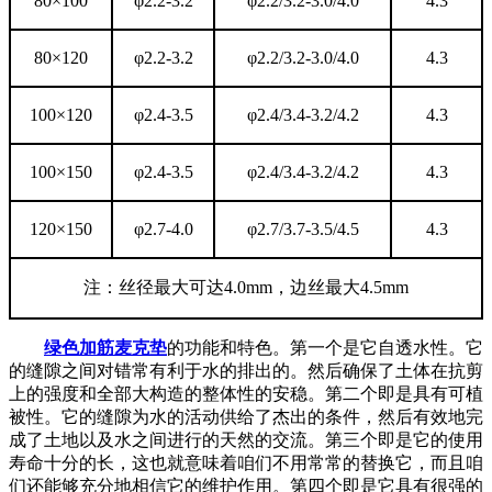
80×100
φ2.2-3.2
φ2.2/3.2-3.0/4.0
4.3
80×120
φ2.2-3.2
φ2.2/3.2-3.0/4.0
4.3
100×120
φ2.4-3.5
φ2.4/3.4-3.2/4.2
4.3
100×150
φ2.4-3.5
φ2.4/3.4-3.2/4.2
4.3
120×150
φ2.7-4.0
φ2.7/3.7-3.5/4.5
4.3
注：丝径最大可达4.0mm，边丝最大4.5mm
绿色加筋麦克垫
的功能和特色。第一个是它自透水性。它
的缝隙之间对错常有利于水的排出的。然后确保了土体在抗剪
上的强度和全部大构造的整体性的安稳。第二个即是具有可植
被性。它的缝隙为水的活动供给了杰出的条件，然后有效地完
成了土地以及水之间进行的天然的交流。第三个即是它的使用
寿命十分的长，这也就意味着咱们不用常常的替换它，而且咱
们还能够充分地相信它的维护作用。第四个即是它具有很强的