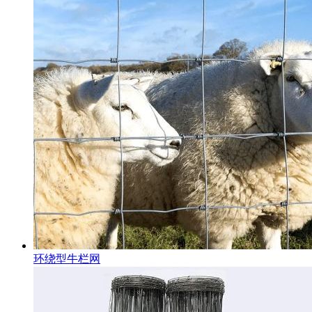
环绕型牛栏网