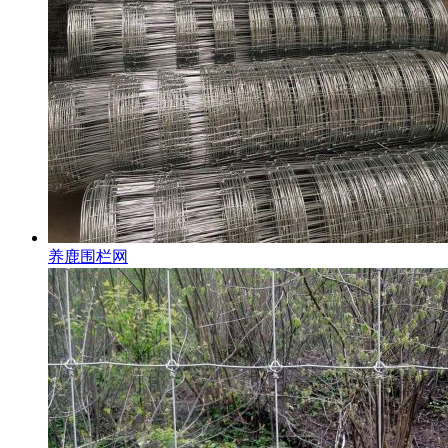
养鹿围栏网