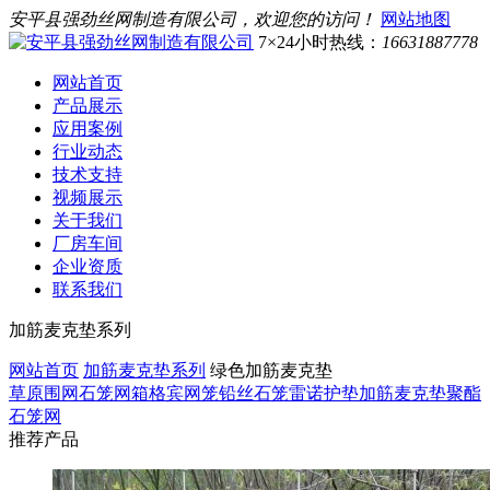
安平县强劲丝网制造有限公司，欢迎您的访问！
网站地图
7×24小时热线：
16631887778
网站首页
产品展示
应用案例
行业动态
技术支持
视频展示
关于我们
厂房车间
企业资质
联系我们
加筋麦克垫系列
网站首页
加筋麦克垫系列
绿色加筋麦克垫
草原围网
石笼网箱
格宾网笼
铅丝石笼
雷诺护垫
加筋麦克垫
聚酯
石笼网
推荐产品