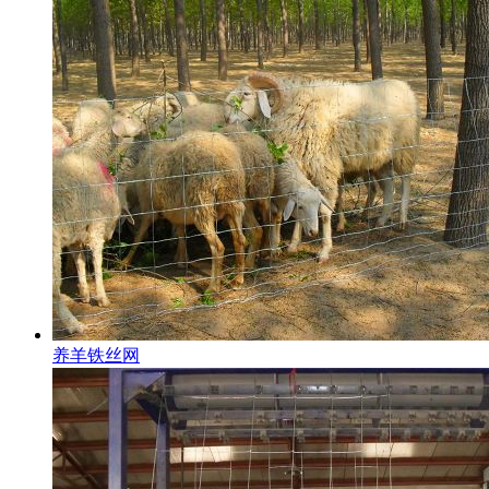
养羊铁丝网