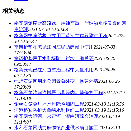
相关动态
格宾网笼应对高流速、冲蚀严重、岸坡渗水多又缓的河
岸治理
2021-07-30 10:59:08
格宾网护岸结构形式用于黄河甘肃段防洪工程
2021-07-
30 10:56:47
雷诺护垫在黑龙江同江堤防建设中使用
2021-07-03
17:33:04
雷诺护垫用于水利堤防、岸坡、海曼等
2021-06-26
09:53:47
格宾笼现已在河道整治工程中大量采用
2021-06-26
09:52:35
电焊石笼网用来公园景象外型，修建外墙
2021-06-25
17:23:09
格宾石笼淮河流域霍邱县境内圩堤修复工程
2021-03-19
11:18:10
铅丝石笼金厂坪水库除险加固工程
2021-03-19 11:16:56
河道格宾防护大藤峡水利枢纽工程
2021-03-19 11:15:16
格宾网大运河、永定河、潮白河综合治理
2021-03-19
11:14:04
水利石笼网助力麻乍镇产业供水项目施工
2021-03-19