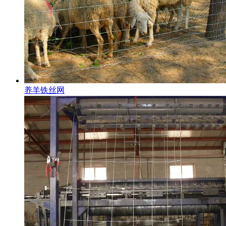
养羊铁丝网