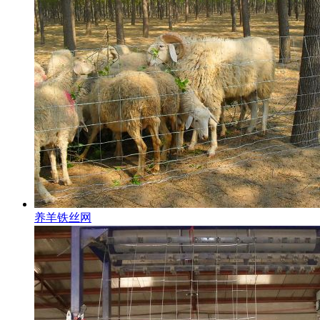
养羊铁丝网