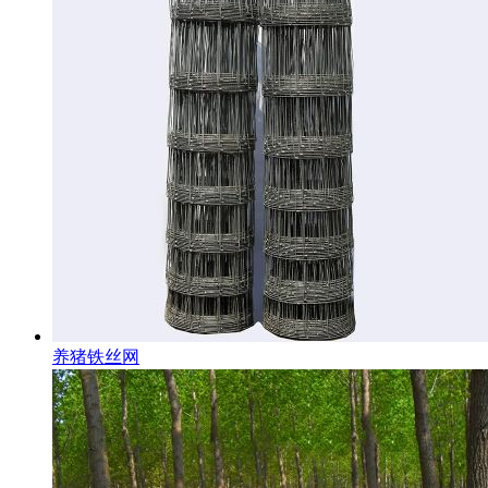
养猪铁丝网