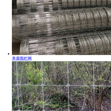
养鹿围栏网