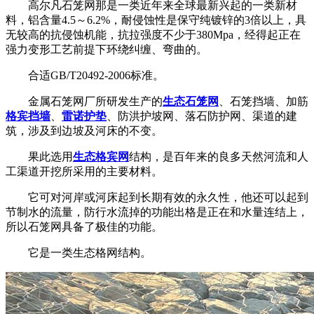
高尔凡石笼网那是一类近年来全球最新兴起的一类新材
料，铝含量4.5～6.2%，耐侵蚀性是保守纯镀锌的3倍以上，具
无较高的抗侵蚀机能，抗拉强度不少于380Mpa，经得起正在
强力变形工艺前提下环绕纠缠、弯曲的。
合适GB/T20492-2006标准。
金属石笼网厂所研发生产的
生态石笼网
、石笼挡墙、加筋
格宾挡墙
、
雷诺护垫
、防洪护坡网、落石防护网、渠道的建
筑，涉及到边坡及河床的不变。
果此选用
生态格宾网
结构，是百年来的良多天然河流和人
工渠道开挖所采用的主要材料。
它可对河岸或河床起到长期有效的永久性，他还可以起到
节制水的流量，防行水流掉的功能出格是正在和水量连结上，
所以石笼网具备了极佳的功能。
它是一类生态格网结构。